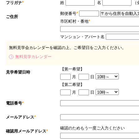
フリガナ
*
姓
名
（
郵便番号
*
ご住所
市区町村・番地
*
マンション・アパート名
無料見学会カレンダーを確認の上、ご希望日をご入力ください。
無料見学カレンダー
【第一希望】
見学希望日時
月
日
【第二希望】
月
日
電話番号
*
メールアドレス
*
確認のためもう一度ご入力ください
確認用メールアドレス
*